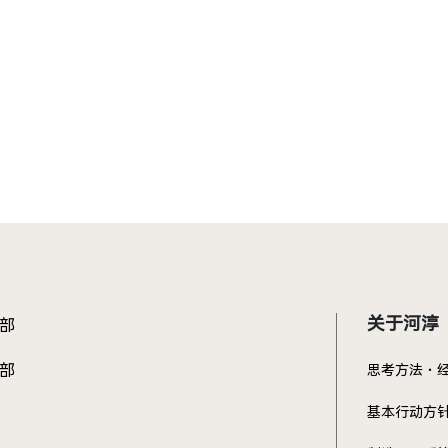
关于河淳
部
部
思考方法・
基本行动方